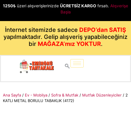
1250₺
üzeri alışverişlerinizde
ÜCRETSİZ KARGO
fırsatı.
Alışverişe
Başla
İnternet sitemizde sadece
DEPO’dan SATIŞ
yapılmaktadır. Gelip alışveriş yapabileceğiniz
bir
MAĞAZA’mız YOKTUR
.
Ana Sayfa
/
Ev - Mobilya
/
Sofra & Mutfak
/
Mutfak Düzenleyiciler
/ 2
KATLI METAL BORULU TABAKLIK (4172)