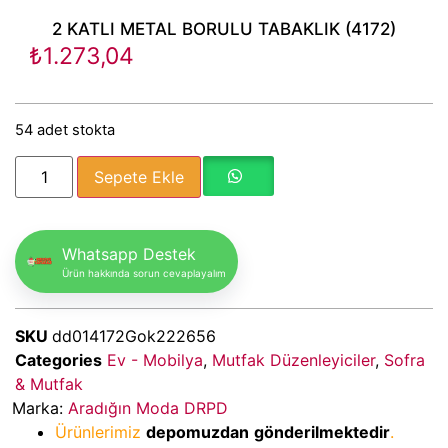
2 KATLI METAL BORULU TABAKLIK (4172)
₺
1.273,04
54 adet stokta
Sepete Ekle
Whatsapp Destek
Ürün hakkında sorun cevaplayalım
SKU
dd014172Gok222656
Categories
Ev - Mobilya
,
Mutfak Düzenleyiciler
,
Sofra
& Mutfak
Marka:
Aradığın Moda DRPD
Ürünlerimiz
depomuzdan
gönderilmektedir
.