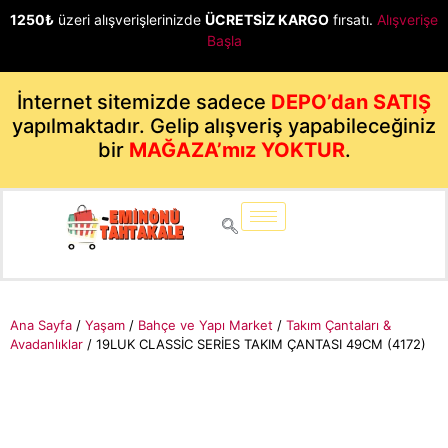
1250₺
üzeri alışverişlerinizde
ÜCRETSİZ KARGO
fırsatı.
Alışverişe
Başla
İnternet sitemizde sadece
DEPO’dan SATIŞ
yapılmaktadır. Gelip alışveriş yapabileceğiniz
bir
MAĞAZA’mız YOKTUR
.
Ana Sayfa
/
Yaşam
/
Bahçe ve Yapı Market
/
Takım Çantaları &
Avadanlıklar
/ 19LUK CLASSİC SERİES TAKIM ÇANTASI 49CM (4172)