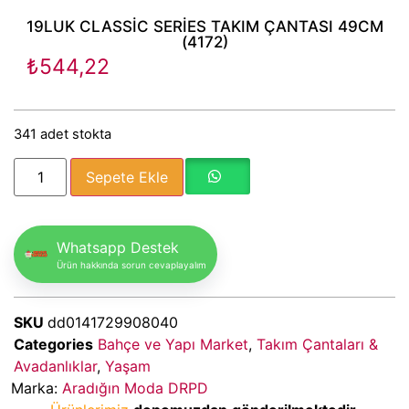
19LUK CLASSİC SERİES TAKIM ÇANTASI 49CM
(4172)
₺
544,22
341 adet stokta
Sepete Ekle
Whatsapp Destek
Ürün hakkında sorun cevaplayalım
SKU
dd0141729908040
Categories
Bahçe ve Yapı Market
,
Takım Çantaları &
Avadanlıklar
,
Yaşam
Marka:
Aradığın Moda DRPD