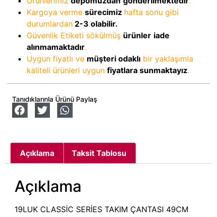
Ürünlerimiz
depomuzdan
gönderilmektedir
.
Kargoya verme
sürecimiz
hafta sonu gibi
durumlardan
2-3
olabilir.
Güvenlik Etiketi sökülmüş
ürünler
iade
alınmamaktadır
.
Uygun fiyatlı ve
müşteri odaklı
bir yaklaşımla
kaliteli ürünleri uygun
fiyatlara sunmaktayız
.
Tanıdıklarınla Ürünü Paylaş
Açıklama
Taksit Tablosu
Açıklama
19LUK CLASSİC SERİES TAKIM ÇANTASI 49CM