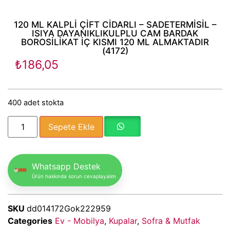
120 ML KALPLİ ÇİFT CİDARLI – SADETERMİSİL –
ISIYA DAYANIKLIKULPLU CAM BARDAK
BOROSİLİKAT İÇ KISMI 120 ML ALMAKTADIR
(4172)
₺
186,05
400 adet stokta
Sepete Ekle
Whatsapp Destek
Ürün hakkında sorun cevaplayalım
SKU
dd014172Gok222959
Categories
Ev - Mobilya
,
Kupalar
,
Sofra & Mutfak