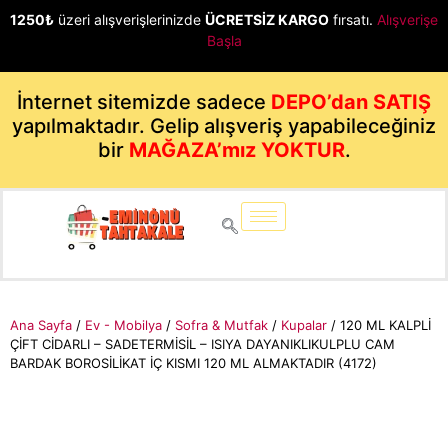
1250₺
üzeri alışverişlerinizde
ÜCRETSİZ KARGO
fırsatı.
Alışverişe
Başla
İnternet sitemizde sadece
DEPO’dan SATIŞ
yapılmaktadır. Gelip alışveriş yapabileceğiniz
bir
MAĞAZA’mız YOKTUR
.
Ana Sayfa
/
Ev - Mobilya
/
Sofra & Mutfak
/
Kupalar
/ 120 ML KALPLİ
ÇİFT CİDARLI – SADETERMİSİL – ISIYA DAYANIKLIKULPLU CAM
BARDAK BOROSİLİKAT İÇ KISMI 120 ML ALMAKTADIR (4172)