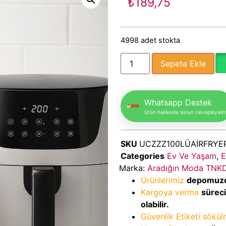
₺
189,75
4998 adet stokta
Sepete Ekle
Whatsapp Destek
Ürün hakkında sorun cevaplayalı
SKU
UCZZZ100LÜAİRFRYER
Categories
Ev Ve Yaşam
,
E
Marka:
Aradığın Moda TNK
Ürünlerimiz
depomuz
Kargoya verme
sürec
olabilir.
Güvenlik Etiketi sökü