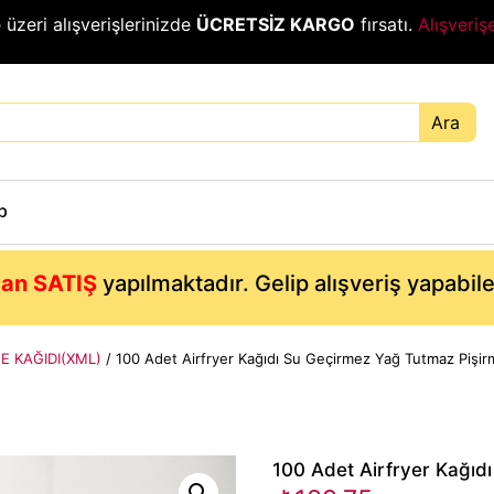
₺
üzeri alışverişlerinizde
ÜCRETSİZ KARGO
fırsatı.
Alışveriş
Ara
p
an SATIŞ
yapılmaktadır. Gelip alışveriş yapabil
ME KAĞIDI(XML)
/ 100 Adet Airfryer Kağıdı Su Geçirmez Yağ Tutmaz Pişirm
100 Adet Airfryer Kağıdı