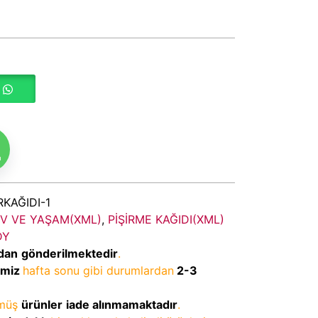
m
KAĞIDI-1
V VE YAŞAM(XML)
,
PİŞİRME KAĞIDI(XML)
DY
dan
gönderilmektedir
.
imiz
hafta sonu gibi durumlardan
2-3
lmüş
ürünler
iade alınmamaktadır
.