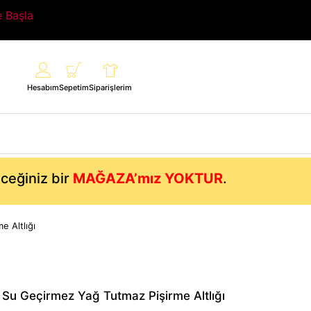
e Başla
Hesabım
Sepetim
Siparişlerim
eceğiniz bir
MAĞAZA’mız YOKTUR
.
e Altlığı
 Su Geçirmez Yağ Tutmaz Pişirme Altlığı