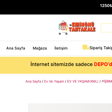
1250
Sipariş Taki
Ana Sayfa
Mağaza
İletişim
İnternet sitemizde sadece
DEPO’d
Ana Sayfa
/
Ev Ve Yaşam
/
EV VE YAŞAM(XML)
/
PİŞİR