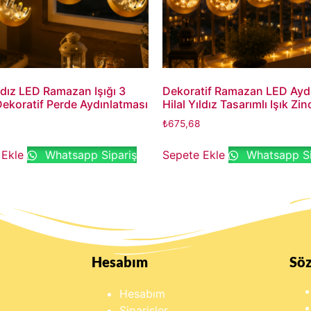
ıldız LED Ramazan Işığı 3
Dekoratif Ramazan LED Ayd
ekoratif Perde Aydınlatması
Hilal Yıldız Tasarımlı Işık Zinc
₺
675,68
 Ekle
Whatsapp Sipariş
Sepete Ekle
Whatsapp Si
Hesabım
Sö
Hesabım
Siparişler