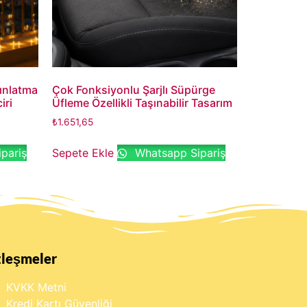
ınlatma
Çok Fonksiyonlu Şarjlı Süpürge
iri
Üfleme Özellikli Taşınabilir Tasarım
₺
1.651,65
pariş
Sepete Ekle
Whatsapp Sipariş
zleşmeler
KVKK Metni
Kredi Kartı Güvenliği