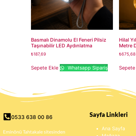
Basmalı Dinamolu El Feneri Pilsiz
Hilal Y
Taşınabilir LED Aydınlatma
Metre D
₺
187,69
₺
675,68
Sepete Ekle
Whatsapp Sipariş
Sepete
Sayfa Linkleri
0533 638 00 86
Ana Sayfa
Eminönü Tahtakale sitesinden
Mağaza