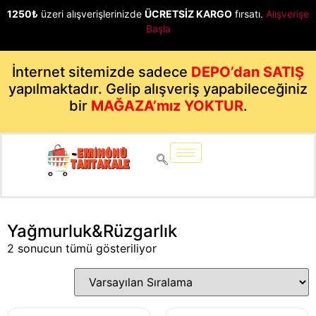
1250₺
üzeri alışverişlerinizde
ÜCRETSİZ KARGO
fırsatı.
Alışverişe
Başla
İnternet sitemizde sadece
DEPO’dan SATIŞ
yapılmaktadır. Gelip alışveriş yapabileceğiniz
bir
MAĞAZA’mız YOKTUR
.
Yağmurluk&Rüzgarlık
2 sonucun tümü gösteriliyor