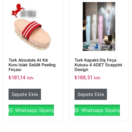
Turk Absolute At Kılı
Turk Kapaklı Diş Fırça
Kuru Islak Selülit Peeling
Kutusu 4 ADET Scappini
Fırçası
Design
₺
181,14
₺
188,51
kdv
kdv
Sepete Ekle
Sepete Ekle
Whatsapp Sipariş
Whatsapp Sipariş