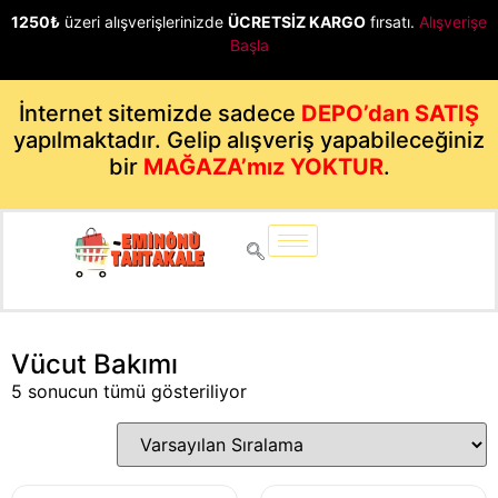
1250₺
üzeri alışverişlerinizde
ÜCRETSİZ KARGO
fırsatı.
Alışverişe
Başla
İnternet sitemizde sadece
DEPO’dan SATIŞ
yapılmaktadır. Gelip alışveriş yapabileceğiniz
bir
MAĞAZA’mız YOKTUR
.
Vücut Bakımı
5 sonucun tümü gösteriliyor