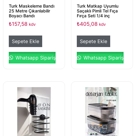
Turk Maskeleme Bandı
Turk Matkap Uyumlu
25 Metre Çıkarılabilir
Saçaklı Pimli Tel Fıça
Boyacı Bandı
Fırça Seti 1/4 inç
₺
157,58
₺
405,08
kdv
kdv
Sepete Ekle
Sepete Ekle
Whatsapp Sipariş
Whatsapp Sipariş