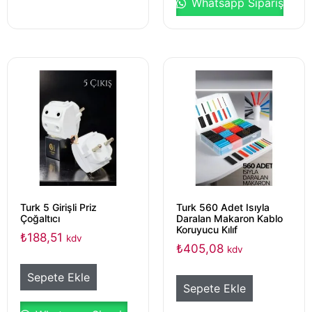
Whatsapp Sipariş
Turk 5 Girişli Priz
Turk 560 Adet Isıyla
Çoğaltıcı
Daralan Makaron Kablo
Koruyucu Kılıf
₺
188,51
kdv
₺
405,08
kdv
Sepete Ekle
Sepete Ekle