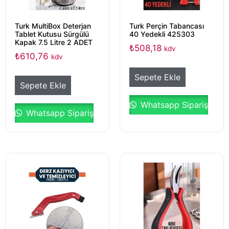
Turk MultiBox Deterjan
Turk Perçin Tabancası
Tablet Kutusu Sürgülü
40 Yedekli 425303
Kapak 7.5 Litre 2 ADET
₺
508,18
kdv
₺
610,76
kdv
Sepete Ekle
Sepete Ekle
Whatsapp Sipariş
Whatsapp Sipariş