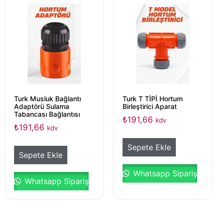
Turk Musluk Bağlantı
Turk T TİPİ Hortum
Adaptörü Sulama
Birleştirici Aparat
Tabancası Bağlantısı
₺
191,66
kdv
₺
191,66
kdv
Sepete Ekle
Sepete Ekle
Whatsapp Sipariş
Whatsapp Sipariş