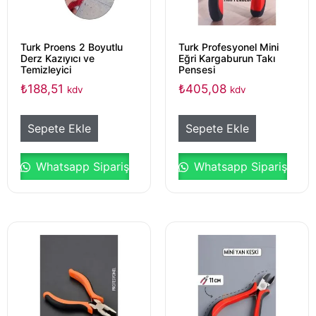
Turk Proens 2 Boyutlu
Turk Profesyonel Mini
Derz Kazıyıcı ve
Eğri Kargaburun Takı
Temizleyici
Pensesi
₺
188,51
₺
405,08
kdv
kdv
Sepete Ekle
Sepete Ekle
Whatsapp Sipariş
Whatsapp Sipariş