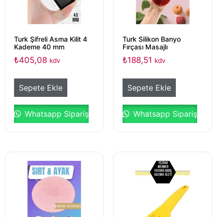
Turk Şifreli Asma Kilit 4
Turk Silikon Banyo
Kademe 40 mm
Fırçası Masajlı
₺
405,08
₺
188,51
kdv
kdv
Sepete Ekle
Sepete Ekle
Whatsapp Sipariş
Whatsapp Sipariş