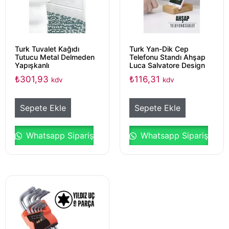
Turk Tuvalet Kağıdı
Turk Yan-Dik Cep
Tutucu Metal Delmeden
Telefonu Standı Ahşap
Yapışkanlı
Luca Salvatore Design
₺
301,93
₺
116,31
kdv
kdv
Sepete Ekle
Sepete Ekle
Whatsapp Sipariş
Whatsapp Sipariş