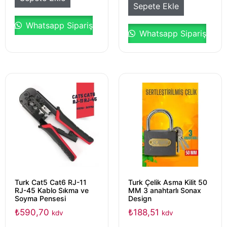
Sepete Ekle
Whatsapp Sipariş
Whatsapp Sipariş
Turk Cat5 Cat6 RJ-11
Turk Çelik Asma Kilit 50
RJ-45 Kablo Sıkma ve
MM 3 anahtarlı Sonax
Soyma Pensesi
Design
₺
590,70
₺
188,51
kdv
kdv