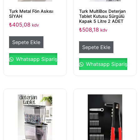
Turk Metal Fön Askısı
Turk MultiBox Deterjan
SİYAH
Tablet Kutusu Sürgülü
Kapak 5 Litre 2 ADET
₺
405,08
kdv
₺
508,18
kdv
Sepete Ekle
Sepete Ekle
Whatsapp Sipariş
Whatsapp Sipariş