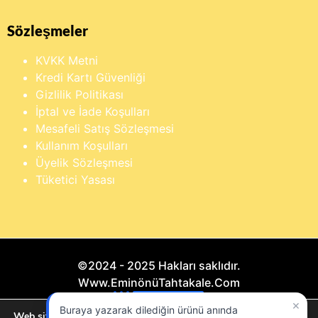
Sözleşmeler
KVKK Metni
Kredi Kartı Güvenliği
Gizlilik Politikası
İptal ve İade Koşulları
Mesafeli Satış Sözleşmesi
Kullanım Koşulları
Üyelik Sözleşmesi
Tüketici Yasası
©2024 - 2025 Hakları saklıdır.
Www.EminönüTahtakale.Com
×
Buraya yazarak dilediğin ürünü anında
Bu website "Sosyal Megapixel" projesidir.
Web sitemizde size en iyi deneyimi sunmak için çerezleri