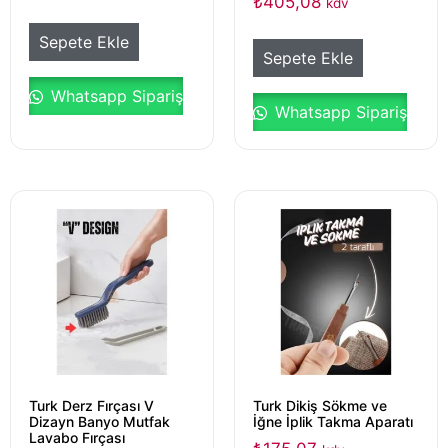
₺
405,08
kdv
Sepete Ekle
Sepete Ekle
Whatsapp Sipariş
Whatsapp Sipariş
Turk Derz Fırçası V
Turk Dikiş Sökme ve
Dizayn Banyo Mutfak
İğne İplik Takma Aparatı
Lavabo Fırçası