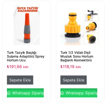
Turk Tazyik Başlığı
Turk 1/2 Vidalı Dişli
Sulama Adaptörü Sprey
Musluk Sonu Hortum
Hortum Ucu
Bağlantı Konnektörü
₺
191,66
₺
118,19
kdv
kdv
Sepete Ekle
Sepete Ekle
Whatsapp Sipariş
Whatsapp Sipariş