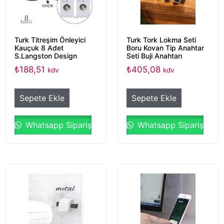
Turk Titreşim Önleyici
Turk Tork Lokma Seti
Kauçuk 8 Adet
Boru Kovan Tip Anahtar
S.Langston Design
Seti Buji Anahtarı
₺
188,51
₺
405,08
kdv
kdv
Sepete Ekle
Sepete Ekle
Whatsapp Sipariş
Whatsapp Sipariş