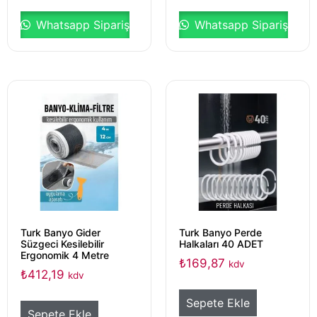
Whatsapp Sipariş
Whatsapp Sipariş
Turk Banyo Gider
Turk Banyo Perde
Süzgeci Kesilebilir
Halkaları 40 ADET
Ergonomik 4 Metre
₺
169,87
kdv
₺
412,19
kdv
Sepete Ekle
Sepete Ekle