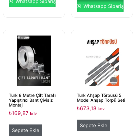
Whatsapp Sipariş
Whatsapp Sipariş
Turk 8 Metre Çift Taraflı
Turk Ahşap Törpüsü 5
Yapıştırıcı Bant Çivisiz
Model Ahşap Törpü Seti
Montaj
₺
673,18
kdv
₺
169,87
kdv
Sepete Ekle
Sepete Ekle