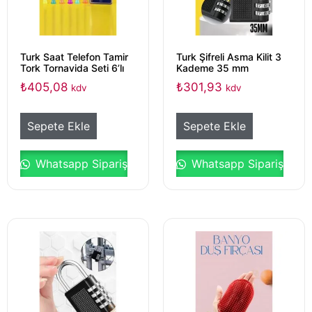
Turk Saat Telefon Tamir
Turk Şifreli Asma Kilit 3
Tork Tornavida Seti 6’lı
Kademe 35 mm
₺
405,08
₺
301,93
kdv
kdv
Sepete Ekle
Sepete Ekle
Whatsapp Sipariş
Whatsapp Sipariş