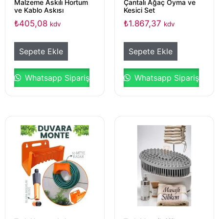
Malzeme Askılı Hortum
Çantalı Ağaç Oyma ve
ve Kablo Askısı
Kesici Set
₺
405,08
₺
1.867,37
kdv
kdv
Sepete Ekle
Sepete Ekle
Whatsapp Sipariş
Whatsapp Sipariş