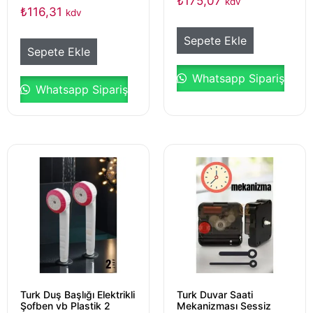
₺
175,07
kdv
₺
116,31
kdv
Sepete Ekle
Sepete Ekle
Whatsapp Sipariş
Whatsapp Sipariş
Turk Duş Başlığı Elektrikli
Turk Duvar Saati
Şofben vb Plastik 2
Mekanizması Sessiz