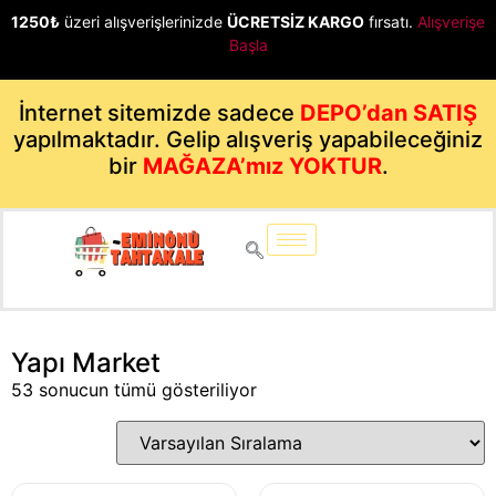
1250₺
üzeri alışverişlerinizde
ÜCRETSİZ KARGO
fırsatı.
Alışverişe
Başla
İnternet sitemizde sadece
DEPO’dan SATIŞ
yapılmaktadır. Gelip alışveriş yapabileceğiniz
bir
MAĞAZA’mız YOKTUR
.
Yapı Market
53 sonucun tümü gösteriliyor