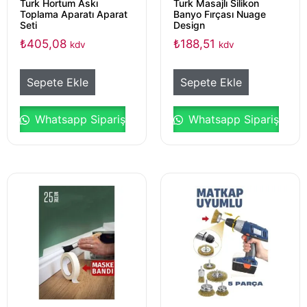
Turk Hortum Askı
Turk Masajlı Silikon
Toplama Aparatı Aparat
Banyo Fırçası Nuage
Seti
Design
₺
405,08
₺
188,51
kdv
kdv
Sepete Ekle
Sepete Ekle
Whatsapp Sipariş
Whatsapp Sipariş