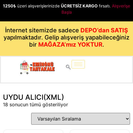
1250₺
üzeri alışverişlerinizde
ÜCRETSİZ KARGO
fırsatı.
Alışverişe
Başla
İnternet sitemizde sadece
DEPO’dan SATIŞ
yapılmaktadır. Gelip alışveriş yapabileceğiniz
bir
MAĞAZA’mız YOKTUR
.
UYDU ALICI(XML)
18 sonucun tümü gösteriliyor