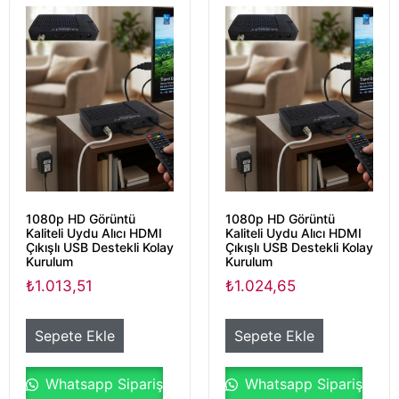
1080p HD Görüntü
1080p HD Görüntü
Kaliteli Uydu Alıcı HDMI
Kaliteli Uydu Alıcı HDMI
Çıkışlı USB Destekli Kolay
Çıkışlı USB Destekli Kolay
Kurulum
Kurulum
₺
1.013,51
₺
1.024,65
Sepete Ekle
Sepete Ekle
Whatsapp Sipariş
Whatsapp Sipariş