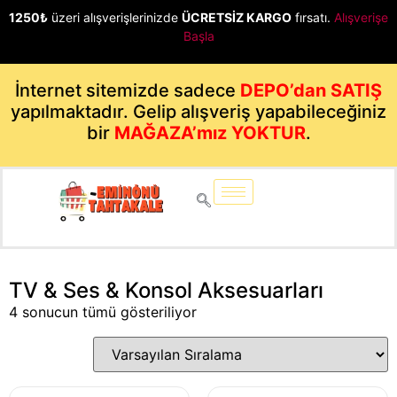
1250₺
üzeri alışverişlerinizde
ÜCRETSİZ KARGO
fırsatı.
Alışverişe
Başla
İnternet sitemizde sadece
DEPO’dan SATIŞ
yapılmaktadır. Gelip alışveriş yapabileceğiniz
bir
MAĞAZA’mız YOKTUR
.
TV & Ses & Konsol Aksesuarları
4 sonucun tümü gösteriliyor