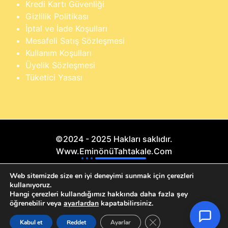
Kredi Kartı Güvenliği
Gizlilik Politikası
İptal ve İade Koşulları
Mesafeli Satış Sözleşmesi
Kullanım Koşulları
Üyelik Sözleşmesi
Tüketici Yasası
©2024 - 2025 Hakları saklıdır.
Www.EminönüTahtakale.Com
×
Buraya yazarak dilediğin ürünü anında
Bu website "Sosyal Megapixel" projesidir.
Web sitemizde size en iyi deneyimi sunmak için çerezleri
bulabilirsin
kullanıyoruz.
Hangi çerezleri kullandığımız hakkında daha fazla şey
öğrenebilir veya
ayarlardan
kapatabilirsiniz.
GDPR çerez şeridini ka
Kabul et
Reddet
Ayarlar